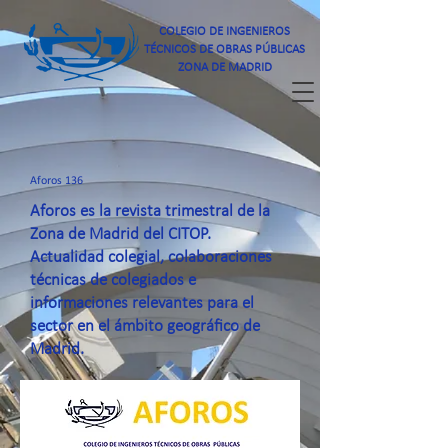
COLEGIO DE INGENIEROS
TÉCNICOS DE OBRAS PÚBLICAS
ZONA DE MADRID
Aforos 136
Aforos es la revista trimestral de la
Zona de Madrid del CITOP.
Actualidad colegial, colaboraciones
técnicas de colegiados e
informaciones relevantes para el
sector en el ámbito geográfico de
Madrid.