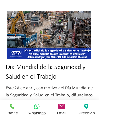
Día Mundial de la Seguridad y
Salud en el Trabajo
Este 28 de abril, con motivo del Día Mundial de
la Seguridad y Salud en el Trabajo, difundimos
desde el CITOP Madrid un artículo de Rubén
Rodríguez Elizalde, Ingeniero Civil colegiado en
Phone
Whatsapp
Email
Dirección
la Zona de Madrid y Director del Máster de
Prevención de Riesgos Laborales de la
Universidad Villanueva, sobre la gestión del
riesgo dinámico en entornos de interferencia,