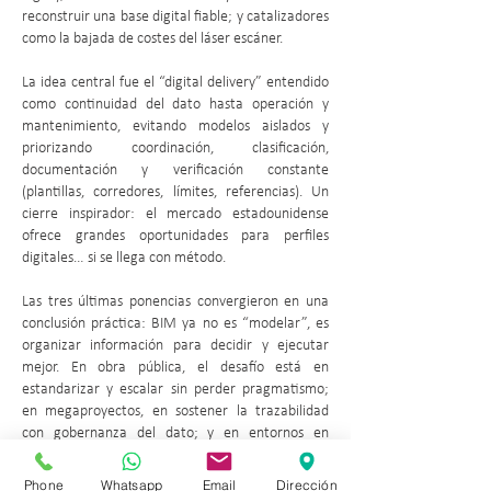
reconstruir una base digital fiable; y catalizadores
como la bajada de costes del láser escáner.
La idea central fue el “digital delivery” entendido
como continuidad del dato hasta operación y
mantenimiento, evitando modelos aislados y
priorizando coordinación, clasificación,
documentación y verificación constante
(plantillas, corredores, límites, referencias). Un
cierre inspirador: el mercado estadounidense
ofrece grandes oportunidades para perfiles
digitales… si se llega con método.
Las tres últimas ponencias convergieron en una
conclusión práctica: BIM ya no es “modelar”, es
organizar información para decidir y ejecutar
mejor. En obra pública, el desafío está en
estandarizar y escalar sin perder pragmatismo;
en megaproyectos, en sostener la trazabilidad
con gobernanza del dato; y en entornos en
transición, en liderar el cambio cultural con
herramientas y procesos que funcionen en campo.
Phone
Whatsapp
Email
Dirección