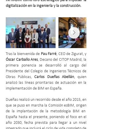
INFRABIM como foro estratégico para impulsar la
digitalización en la ingeniería y la construcción.
Tras la bienvenida de
Pau Farré
, CEO de Zigurat, y
Óscar Carballo Ares
, Decano del CITOP Madrid, la
primera ponencia se desarrolló al cargo del
Presidente del Colegio de Ingenieros Técnicos de
Obras Públicas,
Carlos Dueñas Abellán
, quien
analizó las líneas prioritarias de actuación en la
implementación de BIM en España.
Dueñas realizó un recorrido desde el año 2015, en
que se puso en marcha la Comisión esBIM, origen
de la implantación de la metodología BIM en
España hasta el presente, poniendo el foco en el
año 2030, fecha prevista para llegar a un nivel
integrado que incluirá el ciclo de vida completo de