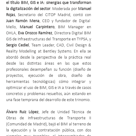
el título BIM, GIS e IA: sinergias que transforman
la digitalización del sector
. Moderada por
Manuel
Rojas
, Secretario del CITOP Madrid, contó con
Juan Ramón Mena
, CEO y fundador de Digital
Mello,
Manuel Carpintero
, BIM Manager en
OHLA,
Eva Orozco Ramírez
, Directora Digital BIM
GIS de Infraestructuras del Transporte en TYPSA, y
Sergio Cediel
, Team Leader, CAD, Civil Design &
Reality Modelling at Bentley Systems. En ella se
abordó desde la perspectiva de la práctica real
desde las distintas áreas en las que estos
profesionales desempeñan su función (diseño de
proyectos, ejecución de obra, diseño de
herramientas tecnológicas) cómo integrar y
optimizar el uso de BIM, GIS e IA a través de casos
concretos y problemas resueltos, aún estando en
una fase temprana del dearrollo de este trinomio.
Álvaro Ruiz López
, Jefe de Unidad Técnica de
Obras de Infraestructuras de Transporte II
(Comunidad de Madrid), bajó el BIM al terreno de
la ejecución y la contratación pública, con dos