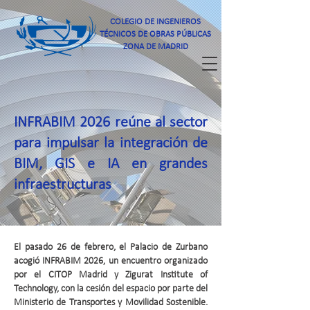
COLEGIO DE INGENIEROS
TÉCNICOS DE OBRAS PÚBLICAS
ZONA DE MADRID
INFRABIM 2026 reúne al sector
para impulsar la integración de
BIM, GIS e IA en grandes
infraestructuras
El pasado 26 de febrero, el Palacio de Zurbano
Compartir
acogió INFRABIM 2026, un encuentro organizado
por el CITOP Madrid y Zigurat Institute of
Technology, con la cesión del espacio por parte del
Ministerio de Transportes y Movilidad Sostenible.