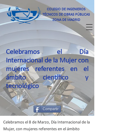
COLEGIO DE INGENIEROS
TÉCNICOS DE OBRAS PÚBLICAS
ZONA DE MADRID
Celebramos el Día
Internacional de la Mujer con
mujeres referentes en el
ámbito científico y
tecnológico
Compartir
Celebramos el 8 de Marzo, Día Internacional de la
Mujer, con mujeres referentes en el ámbito