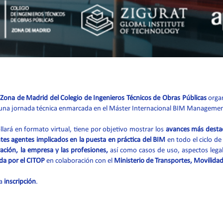
Zona de Madrid del Colegio de Ingenieros Técnicos de Obras Públicas
orga
una jornada técnica enmarcada en el Máster Internacional BIM Management en
llará en formato virtual, tiene por objetivo mostrar los
avances más desta
ntes agentes implicados en la puesta en práctica del BIM
en todo el ciclo de
ación, la empresa y las profesiones,
así como casos de uso, aspectos legal
da por el CITOP
en colaboración con el
Ministerio de Transportes, Movilida
la
inscripción
.