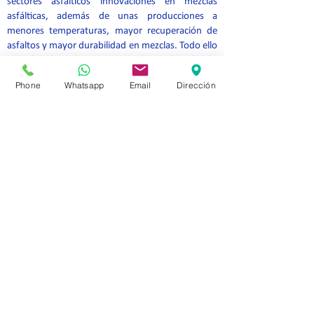
sectores asfálticos innovaciones en mezclas
asfálticas, además de unas producciones a
menores temperaturas, mayor recuperación de
asfaltos y mayor durabilidad en mezclas. Todo ello
contribuirá en la mejora de la reducción de
emisiones del transporte por carreteras.
Phone
Whatsapp
Email
Dirección
En definitiva, una buena conservación de la
infraestructura viaria nos garantizara una mejora
social, económica y medioambiental, que desde
nuestra profesión apoyamos y por la que
trabajamos
Vanesa Fernández Garrido
Ingeniera Técnica de Obras Públicas
Vocal CITOP Zona de Madrid