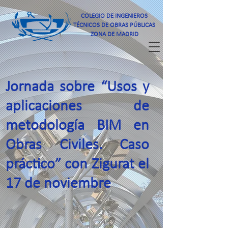
COLEGIO DE INGENIEROS
TÉCNICOS DE OBRAS PÚBLICAS
ZONA DE MADRID
Jornada sobre “Usos y
aplicaciones de
metodología BIM en
Obras Civiles. Caso
práctico” con Zigurat el
17 de noviembre