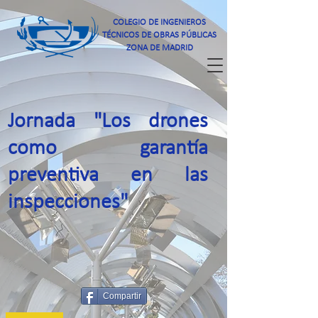
COLEGIO DE INGENIEROS
TÉCNICOS DE OBRAS PÚBLICAS
ZONA DE MADRID
Jornada "Los drones
como garantía
preventiva en las
inspecciones"
Compartir