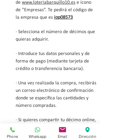
de
www.loteriabarquillo10.es
e icono
de “Empresas”. Te pedirá el código de
la empresa que es
iop08573
· Selecciona el número de décimos que
quieras adquirir.
· Introduce tus datos personales y de
forma de pago (mediante tarjeta de
crédito o transferencia bancaria).
· Una vez realizada la compra, recibirás
un correo electrónico de confirmación
donde se especifica las cantidades y
número compradas.
· Si quieres compartir tu décimo online,
en el apartado “mis apuesta” verás la
compra de tu Lotería de Navidad.
Phone
Whatsapp
Email
Dirección