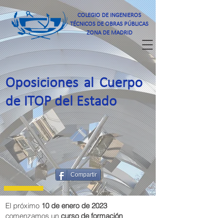
COLEGIO DE INGENIEROS
TÉCNICOS DE OBRAS PÚBLICAS
ZONA DE MADRID
Oposiciones al Cuerpo
de ITOP del Estado
Compartir
El próximo
10 de enero de 2023
comenzamos un
curso de formación