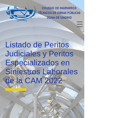
COLEGIO DE INGENIEROS
TÉCNICOS DE OBRAS PÚBLICAS
ZONA DE MADRID
Listado de Peritos
Judiciales y Peritos
Especializados en
Siniestros Laborales
de la CAM 2022