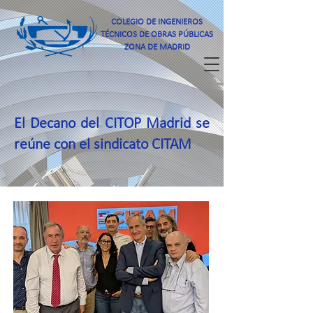
COLEGIO DE INGENIEROS
TÉCNICOS DE OBRAS PÚBLICAS
ZONA DE MADRID
El Decano del CITOP Madrid se
reúne con el sindicato CITAM
Compartir