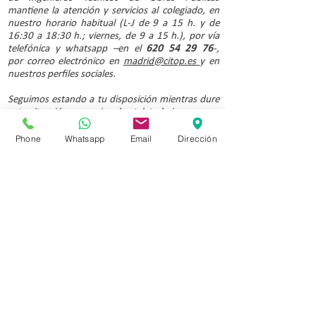
mantiene la atención y servicios al colegiado, en
nuestro horario habitual (L-J de 9 a 15 h. y de
16:30 a 18:30 h.; viernes, de 9 a 15 h.), por vía
telefónica y whatsapp –en el
620 54 29 76
-,
por correo electrónico en
madrid@citop.es
y en
nuestros perfiles sociales.
Seguimos estando a tu disposición mientras dure
esta situación excepcional y teletrabajamos para
continuar ofreciéndote nuestros servicios,
particularmente aquellos que puedan resultar de
Phone
Whatsapp
Email
Dirección
mayor utilidad mientras dure el confinamiento
marcado por el estado de alarma.
Te vamos informando de todo en nuestra página
web
http://www.citopmadrid.es,
a través del
correo electrónico, mensajería instantánea y
redes sociales.
#Quédateencasa