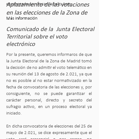
Aplazamiento de las votaciones
encabezada por Óscar Caballo Ares.
en las elecciones de la Zona de
Más información
Madrid
Comunicado de la Junta Electoral
Se aplazan las votaciones para las
Territorial sobre el voto
elecciones a cargos de la Junta de
Gobierno de la Zona de Madrid del
electrónico
Colegio de Ingenieros Técnicos de Obras
Públicas previstas para hoy, 9 de
Por la presente, queremos informaros de que
septiembre de 2021, por no haber sido
la Junta Electoral de la Zona de Madrid tomó
posible constituir la Mesa Electoral, al no
la decisión de no admitir el voto telemático en
haberse presentado los vocales que
su reunión del 13 de agosto de 2.021, ya que
habían sido elegidos y que no habían
no es posible al no estar normativizado en la
excusado su asistencia.
fecha de convocatoria de las elecciones y, por
consiguiente, no se puede garantizar el
La Junta Electoral Territorial ha
carácter personal, directo y secreto del
determinado que la nueva convocatoria a
sufragio activo, en un proceso electoral ya
las urnas tenga lugar el próximo
jueves 7
de octubre de 2021.
iniciado.
En dicha convocatoria de elecciones del 25 de
Más información
mayo de 2.021, se dice expresamente que el